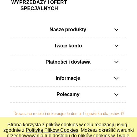
WYPRZEDAŻY
I
OFERT
SPECJALNYCH
Nasze produkty
Twoje konto
Płatności i dostawa
Informacje
Polecamy
Drewniane meble i dekoracje do domu. Legowiska dla psów.
©
Stolarnia Małżeńska Rączkowscy
Wszystkie prawa
Strona korzysta z plików cookies w celu realizacji usług i
zastrzeżone.
zgodnie z
Polityką Plików Cookies
. Możesz określić warunki
przechowywania lub dostępu do plików cookies w Twojej
pokaż pełną wersję strony