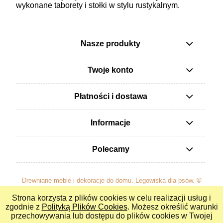
wykonane taborety i stołki w stylu rustykalnym.
Nasze produkty
Twoje konto
Płatności i dostawa
Informacje
Polecamy
Drewniane meble i dekoracje do domu. Legowiska dla psów.
©
Stolarnia Małżeńska Rączkowscy
Wszystkie prawa
Strona korzysta z plików cookies w celu realizacji usług i
zastrzeżone.
zgodnie z
Polityką Plików Cookies
. Możesz określić warunki
przechowywania lub dostępu do plików cookies w Twojej
pokaż pełną wersję strony